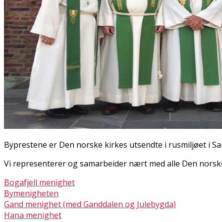
Byprestene er Den norske kirkes utsendte i rusmiljøet i S
Vi representerer og samarbeider nært med alle Den norske
Bogafjell menighet
Bymenigheten
Gand menighet (med Ganddalen og Julebygda)
Hana menighet