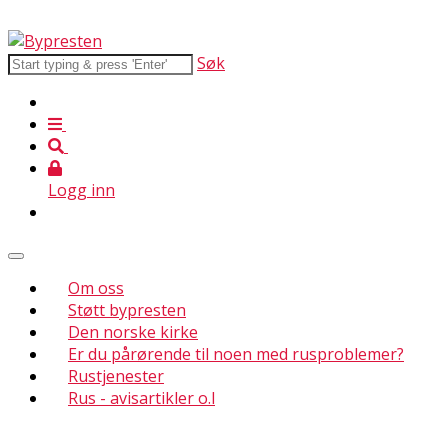
Søk
Logg inn
Om oss
Støtt bypresten
Den norske kirke
Er du pårørende til noen med rusproblemer?
Rustjenester
Rus - avisartikler o.l